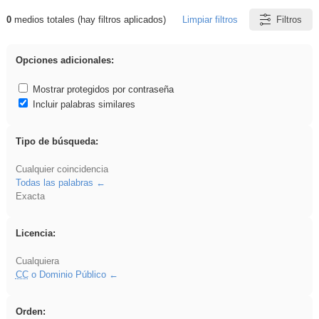
0
medios totales (hay filtros aplicados)
Limpiar filtros
Filtros
Resultados de: dividir
Opciones adicionales:
Mostrar protegidos por contraseña
Incluir palabras similares
Tipo de búsqueda:
Cualquier coincidencia
Todas las palabras
Exacta
Licencia:
Cualquiera
CC
o Dominio Público
Orden: