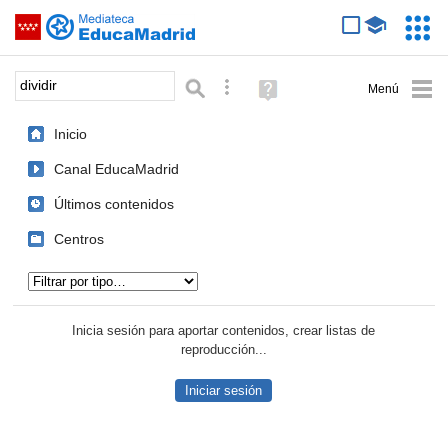
Mediateca de EducaMadrid
Saltar navegación
Servic
Educa
Palabra o frase:
Búsqueda avanzada
Ayuda
(en
ventana
Inicio
nueva)
Canal EducaMadrid
Últimos contenidos
Centros
Tipo de contenido:
Inicia sesión para aportar contenidos, crear listas de
reproducción...
Iniciar sesión