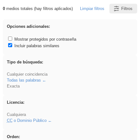
0
medios totales (hay filtros aplicados)
Limpiar filtros
Filtros
Resultados de: dividir
Opciones adicionales:
Mostrar protegidos por contraseña
Incluir palabras similares
Tipo de búsqueda:
Cualquier coincidencia
Todas las palabras
Exacta
Licencia:
Cualquiera
CC
o Dominio Público
Orden: