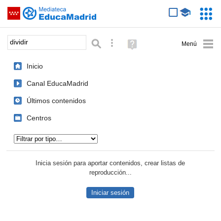
Mediateca de EducaMadrid
Saltar navegación
Servic
Educa
Palabra o frase:
Búsqueda avanzada
Ayuda
(en
ventana
Inicio
nueva)
Canal EducaMadrid
Últimos contenidos
Centros
Tipo de contenido:
Inicia sesión para aportar contenidos, crear listas de
reproducción...
Iniciar sesión