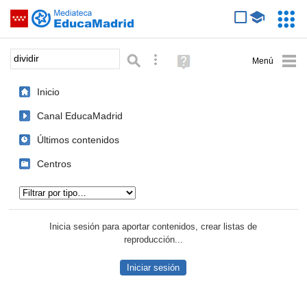
Mediateca de EducaMadrid
Saltar navegación
Servic
Educa
Palabra o frase:
Búsqueda avanzada
Ayuda
(en
ventana
Inicio
nueva)
Canal EducaMadrid
Últimos contenidos
Centros
Tipo de contenido:
Inicia sesión para aportar contenidos, crear listas de
reproducción...
Iniciar sesión