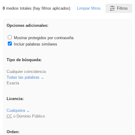
0
medios totales (hay filtros aplicados)
Limpiar filtros
Filtros
Resultados de: dividir
Opciones adicionales:
Mostrar protegidos por contraseña
Incluir palabras similares
Tipo de búsqueda:
Cualquier coincidencia
Todas las palabras
Exacta
Licencia:
Cualquiera
CC
o Dominio Público
Orden: