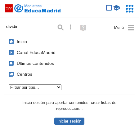
Mediateca de EducaMadrid
Saltar navegación
Servic
Educa
Palabra o frase:
Búsqueda avanzada
Ayuda
(en
ventana
Inicio
nueva)
Canal EducaMadrid
Últimos contenidos
Centros
Tipo de contenido:
Inicia sesión para aportar contenidos, crear listas de
reproducción...
Iniciar sesión