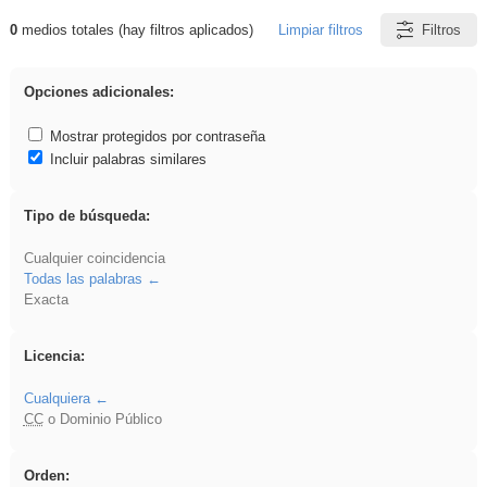
0
medios totales (hay filtros aplicados)
Limpiar filtros
Filtros
Resultados de: dividir
Opciones adicionales:
Mostrar protegidos por contraseña
Incluir palabras similares
Tipo de búsqueda:
Cualquier coincidencia
Todas las palabras
Exacta
Licencia:
Cualquiera
CC
o Dominio Público
Orden: