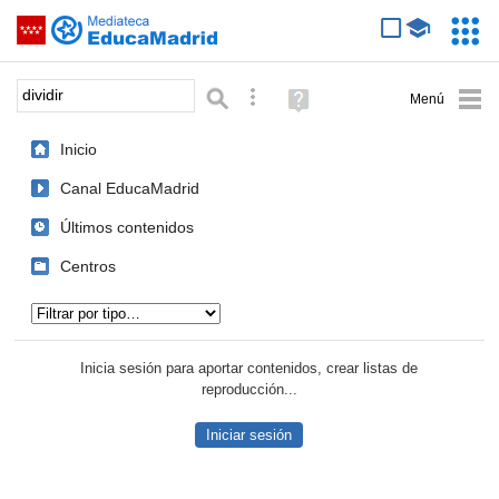
Mediateca de EducaMadrid
Saltar navegación
Servic
Educa
Palabra o frase:
Búsqueda avanzada
Ayuda
(en
ventana
Inicio
nueva)
Canal EducaMadrid
Últimos contenidos
Centros
Tipo de contenido:
Inicia sesión para aportar contenidos, crear listas de
reproducción...
Iniciar sesión