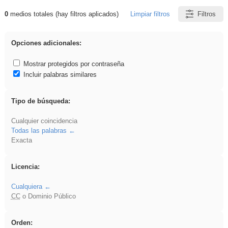
0
medios totales (hay filtros aplicados)
Limpiar filtros
Filtros
Resultados de: dividir
Opciones adicionales:
Mostrar protegidos por contraseña
Incluir palabras similares
Tipo de búsqueda:
Cualquier coincidencia
Todas las palabras
Exacta
Licencia:
Cualquiera
CC
o Dominio Público
Orden: