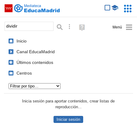
Mediateca de EducaMadrid
Saltar navegación
Servic
Educa
Palabra o frase:
Búsqueda avanzada
Ayuda
(en
ventana
Inicio
nueva)
Canal EducaMadrid
Últimos contenidos
Centros
Tipo de contenido:
Inicia sesión para aportar contenidos, crear listas de
reproducción...
Iniciar sesión