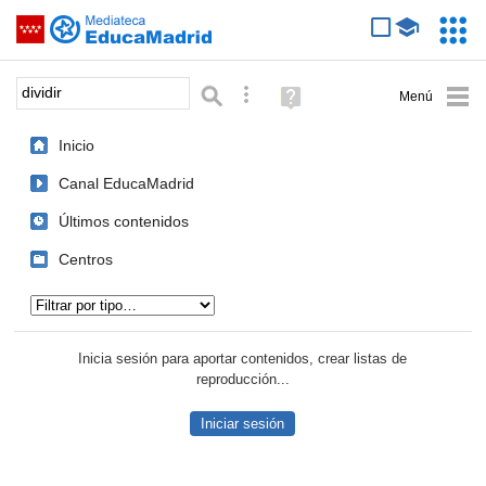
Mediateca de EducaMadrid
Saltar navegación
Servic
Educa
Palabra o frase:
Búsqueda avanzada
Ayuda
(en
ventana
Inicio
nueva)
Canal EducaMadrid
Últimos contenidos
Centros
Tipo de contenido:
Inicia sesión para aportar contenidos, crear listas de
reproducción...
Iniciar sesión