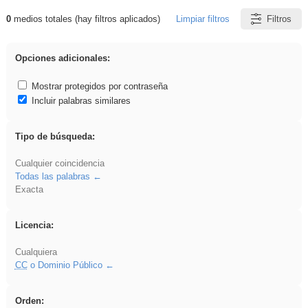
0
medios totales (hay filtros aplicados)
Limpiar filtros
Filtros
Resultados de: dividir
Opciones adicionales:
Mostrar protegidos por contraseña
Incluir palabras similares
Tipo de búsqueda:
Cualquier coincidencia
Todas las palabras
Exacta
Licencia:
Cualquiera
CC
o Dominio Público
Orden: