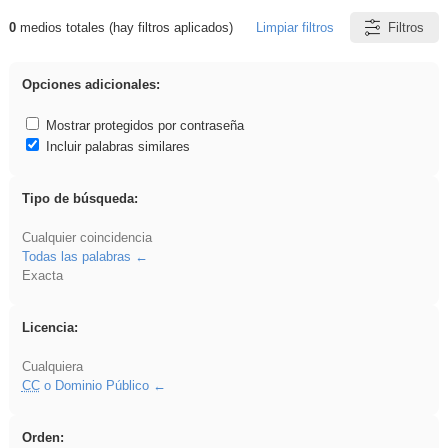
0
medios totales (hay filtros aplicados)
Limpiar filtros
Filtros
Resultados de: dividir
Opciones adicionales:
Mostrar protegidos por contraseña
Incluir palabras similares
Tipo de búsqueda:
Cualquier coincidencia
Todas las palabras
Exacta
Licencia:
Cualquiera
CC
o Dominio Público
Orden: