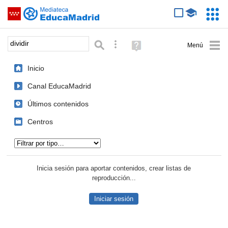
Mediateca de EducaMadrid
Saltar navegación
Servic
Educa
Palabra o frase:
Búsqueda avanzada
Ayuda
(en
ventana
Inicio
nueva)
Canal EducaMadrid
Últimos contenidos
Centros
Tipo de contenido:
Inicia sesión para aportar contenidos, crear listas de
reproducción...
Iniciar sesión