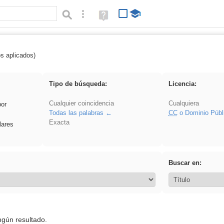
Búsqueda avanzada
Ayuda
(en
ventana
nueva)
os aplicados)
ividir
Tipo de búsqueda:
Licencia:
Cualquier coincidencia
Cualquiera
por
Todas las palabras
CC
o Dominio Públ
Exacta
lares
Buscar en:
ngún resultado.