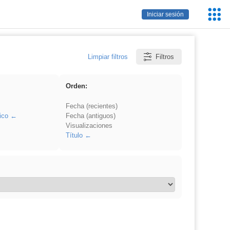
Servic
Iniciar sesión
Educa
Limpiar filtros
Filtros
Orden:
Fecha (recientes)
ico
Fecha (antiguos)
Visualizaciones
Título