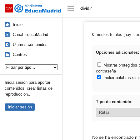
Mediateca de EducaMadrid
Saltar navegación
Palabra o frase:
Inicio
Canal EducaMadrid
0
medios totales (hay filtr
Resultados de: d
Últimos contenidos
Opciones adicionales:
Centros
Tipo de contenido:
Mostrar protegidos 
contraseña
Incluir palabras simi
Inicia sesión para aportar
contenidos, crear listas de
reproducción...
Tipo de contenido:
Iniciar sesión
No se ha encontrado ni