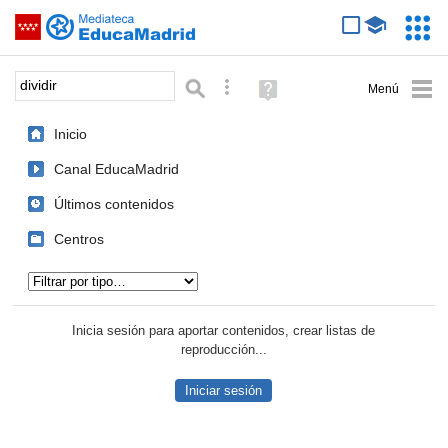
Mediateca de EducaMadrid
Saltar navegación
Servic
Educa
Palabra o frase:
Búsqueda avanzada
Ayuda
(en
ventana
Inicio
nueva)
Canal EducaMadrid
Últimos contenidos
Centros
Tipo de contenido:
Inicia sesión para aportar contenidos, crear listas de
reproducción...
Iniciar sesión