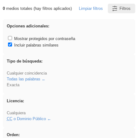
0
medios totales (hay filtros aplicados)
Limpiar filtros
Filtros
Resultados de: dividir
Opciones adicionales:
Mostrar protegidos por contraseña
Incluir palabras similares
Tipo de búsqueda:
Cualquier coincidencia
Todas las palabras
Exacta
Licencia:
Cualquiera
CC
o Dominio Público
Orden: