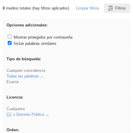
0
medios totales (hay filtros aplicados)
Limpiar filtros
Filtros
Resultados de: falsa
Opciones adicionales:
Mostrar protegidos por contraseña
Incluir palabras similares
Tipo de búsqueda:
Cualquier coincidencia
Todas las palabras
Exacta
Licencia:
Cualquiera
CC
o Dominio Público
Orden: