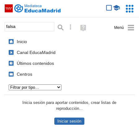
Mediateca de EducaMadrid
Saltar navegación
Servic
Educa
Palabra o frase:
Búsqueda avanzada
Ayuda
(en
ventana
Inicio
nueva)
Canal EducaMadrid
Últimos contenidos
Centros
Tipo de contenido:
Inicia sesión para aportar contenidos, crear listas de
reproducción...
Iniciar sesión