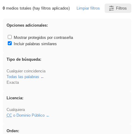
0
medios totales (hay filtros aplicados)
Limpiar filtros
Filtros
Resultados de: falsa
Opciones adicionales:
Mostrar protegidos por contraseña
Incluir palabras similares
Tipo de búsqueda:
Cualquier coincidencia
Todas las palabras
Exacta
Licencia:
Cualquiera
CC
o Dominio Público
Orden: