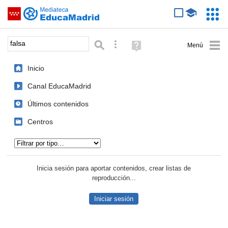
Mediateca de EducaMadrid
Saltar navegación
Servic
Educa
Palabra o frase:
Búsqueda avanzada
Ayuda
(en
ventana
Inicio
nueva)
Canal EducaMadrid
Últimos contenidos
Centros
Tipo de contenido:
Inicia sesión para aportar contenidos, crear listas de
reproducción...
Iniciar sesión