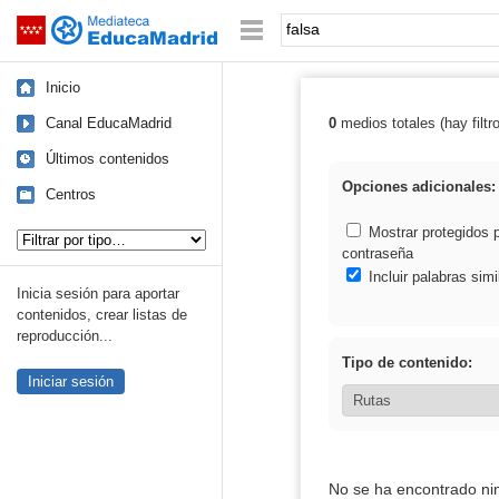
Mediateca de EducaMadrid
Saltar navegación
Palabra o frase:
Inicio
Canal EducaMadrid
0
medios totales (hay filtr
Resultados de: 
Últimos contenidos
Opciones adicionales:
Centros
Tipo de contenido:
Mostrar protegidos 
contraseña
Incluir palabras simi
Inicia sesión para aportar
contenidos, crear listas de
reproducción...
Tipo de contenido:
Iniciar sesión
No se ha encontrado ni