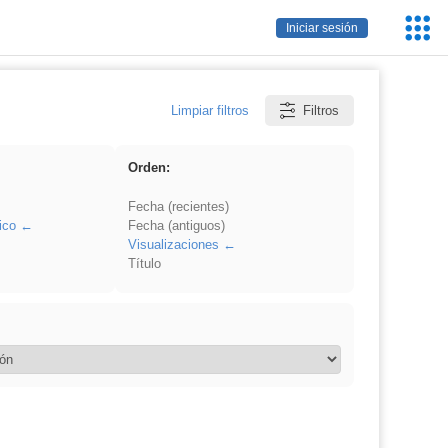
Servic
Iniciar sesión
Educa
Limpiar filtros
Filtros
Orden:
Fecha (recientes)
ico
Fecha (antiguos)
Visualizaciones
Título