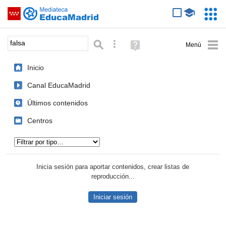
Mediateca de EducaMadrid
Saltar navegación
Servic
Educa
Palabra o frase:
Búsqueda avanzada
Ayuda
(en
ventana
Inicio
nueva)
Canal EducaMadrid
Últimos contenidos
Centros
Tipo de contenido:
Inicia sesión para aportar contenidos, crear listas de
reproducción...
Iniciar sesión