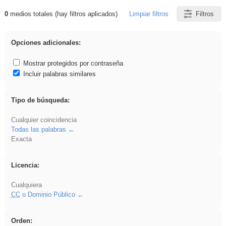
0
medios totales (hay filtros aplicados)
Limpiar filtros
Filtros
Resultados de: falsa
Opciones adicionales:
Mostrar protegidos por contraseña
Incluir palabras similares
Tipo de búsqueda:
Cualquier coincidencia
Todas las palabras
Exacta
Licencia:
Cualquiera
CC
o Dominio Público
Orden: