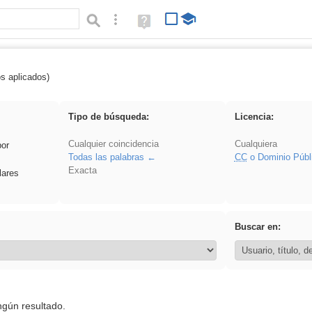
Búsqueda avanzada
Ayuda
(en
ventana
nueva)
os aplicados)
falsa
Tipo de búsqueda:
Licencia:
Cualquier coincidencia
Cualquiera
por
Todas las palabras
CC
o Dominio Públ
Exacta
lares
Buscar en:
ngún resultado.