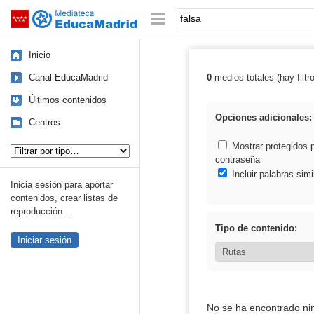
Mediateca de EducaMadrid
Saltar navegación
Palabra o frase:
Inicio
Canal EducaMadrid
0
medios totales (hay filtr
Resultados de: 
Últimos contenidos
Opciones adicionales:
Centros
Tipo de contenido:
Mostrar protegidos 
contraseña
Incluir palabras simi
Inicia sesión para aportar
contenidos, crear listas de
reproducción...
Tipo de contenido:
Iniciar sesión
No se ha encontrado ni