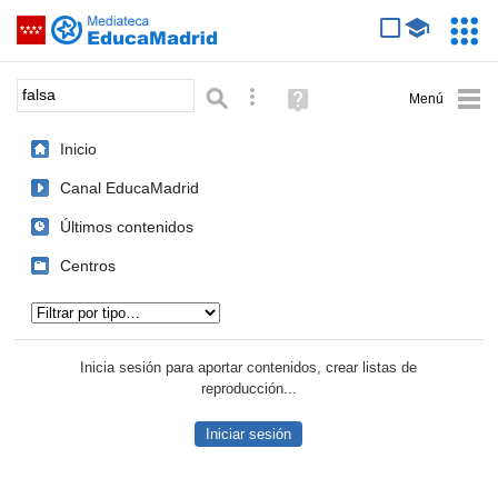
Mediateca de EducaMadrid
Saltar navegación
Servic
Educa
Palabra o frase:
Búsqueda avanzada
Ayuda
(en
ventana
Inicio
nueva)
Canal EducaMadrid
Últimos contenidos
Centros
Tipo de contenido:
Inicia sesión para aportar contenidos, crear listas de
reproducción...
Iniciar sesión