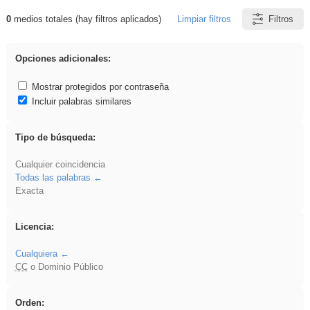
0
medios totales (hay filtros aplicados)
Limpiar filtros
Filtros
Resultados de: falsa
Opciones adicionales:
Mostrar protegidos por contraseña
Incluir palabras similares
Tipo de búsqueda:
Cualquier coincidencia
Todas las palabras
Exacta
Licencia:
Cualquiera
CC
o Dominio Público
Orden: