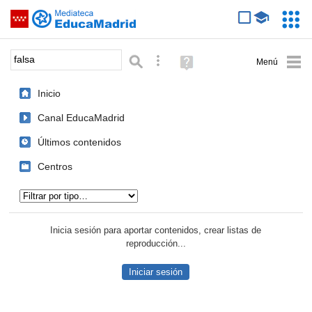
Mediateca de EducaMadrid
Saltar navegación
Servic
Educa
Palabra o frase:
Búsqueda avanzada
Ayuda
(en
ventana
Inicio
nueva)
Canal EducaMadrid
Últimos contenidos
Centros
Tipo de contenido:
Inicia sesión para aportar contenidos, crear listas de
reproducción...
Iniciar sesión