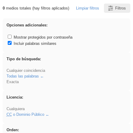
0
medios totales (hay filtros aplicados)
Limpiar filtros
Filtros
Resultados de: falsa
Opciones adicionales:
Mostrar protegidos por contraseña
Incluir palabras similares
Tipo de búsqueda:
Cualquier coincidencia
Todas las palabras
Exacta
Licencia:
Cualquiera
CC
o Dominio Público
Orden: