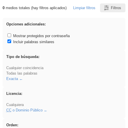
0
medios totales (hay filtros aplicados)
Limpiar filtros
Filtros
Resultados de: falsa
Opciones adicionales:
Mostrar protegidos por contraseña
Incluir palabras similares
Tipo de búsqueda:
Cualquier coincidencia
Todas las palabras
Exacta
Licencia:
Cualquiera
CC
o Dominio Público
Orden: