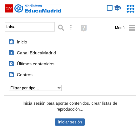
Mediateca de EducaMadrid
Saltar navegación
Servic
Educa
Palabra o frase:
Búsqueda avanzada
Ayuda
(en
ventana
Inicio
nueva)
Canal EducaMadrid
Últimos contenidos
Centros
Tipo de contenido:
Inicia sesión para aportar contenidos, crear listas de
reproducción...
Iniciar sesión