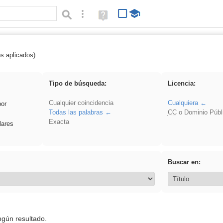
Búsqueda avanzada
Ayuda
(en
ventana
nueva)
os aplicados)
falsa
Tipo de búsqueda:
Licencia:
Cualquier coincidencia
Cualquiera
por
Todas las palabras
CC
o Dominio Públ
Exacta
lares
Buscar en:
ngún resultado.