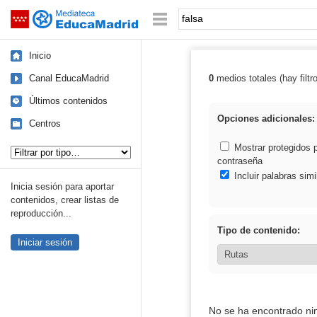
Mediateca de EducaMadrid
Saltar navegación
Palabra o frase:
Inicio
Canal EducaMadrid
0
medios totales (hay filtr
Resultados de: 
Últimos contenidos
Opciones adicionales:
Centros
Tipo de contenido:
Mostrar protegidos 
contraseña
Incluir palabras simi
Inicia sesión para aportar
contenidos, crear listas de
reproducción...
Tipo de contenido:
Iniciar sesión
No se ha encontrado ni