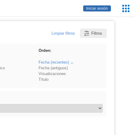
Servic
Iniciar sesión
Educa
Limpiar filtros
Filtros
Orden:
Fecha (recientes)
ico
Fecha (antiguos)
Visualizaciones
Título