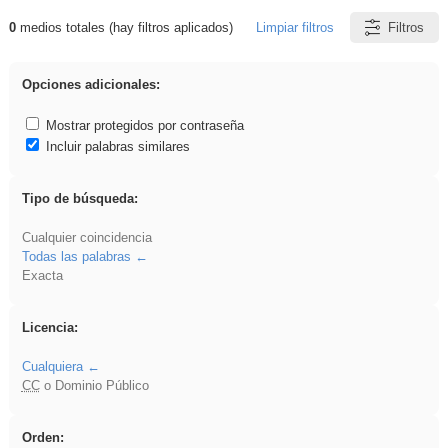
0
medios totales (hay filtros aplicados)
Limpiar filtros
Filtros
Resultados de: falsa
Opciones adicionales:
Mostrar protegidos por contraseña
Incluir palabras similares
Tipo de búsqueda:
Cualquier coincidencia
Todas las palabras
Exacta
Licencia:
Cualquiera
CC
o Dominio Público
Orden: