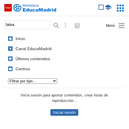
Mediateca de EducaMadrid
Saltar navegación
Servic
Educa
Palabra o frase:
Búsqueda avanzada
Ayuda
(en
ventana
Inicio
nueva)
Canal EducaMadrid
Últimos contenidos
Centros
Tipo de contenido:
Inicia sesión para aportar contenidos, crear listas de
reproducción...
Iniciar sesión