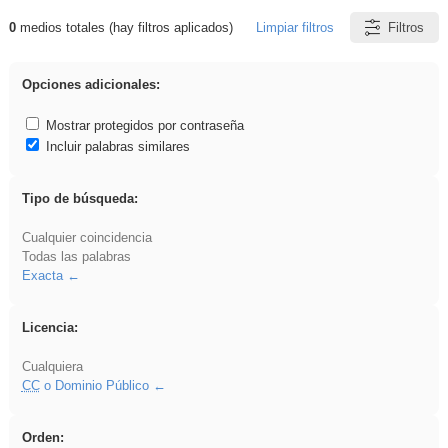
0
medios totales (hay filtros aplicados)
Limpiar filtros
Filtros
Resultados de: falsa
Opciones adicionales:
Mostrar protegidos por contraseña
Incluir palabras similares
Tipo de búsqueda:
Cualquier coincidencia
Todas las palabras
Exacta
Licencia:
Cualquiera
CC
o Dominio Público
Orden: