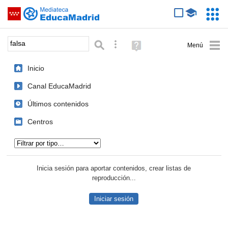
Mediateca de EducaMadrid
Saltar navegación
Servic
Educa
Palabra o frase:
Búsqueda avanzada
Ayuda
(en
ventana
Inicio
nueva)
Canal EducaMadrid
Últimos contenidos
Centros
Tipo de contenido:
Inicia sesión para aportar contenidos, crear listas de
reproducción...
Iniciar sesión