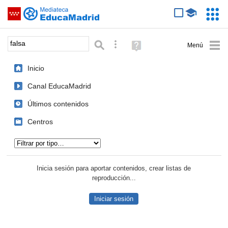
Mediateca de EducaMadrid
Saltar navegación
Servic
Educa
Palabra o frase:
Búsqueda avanzada
Ayuda
(en
ventana
Inicio
nueva)
Canal EducaMadrid
Últimos contenidos
Centros
Tipo de contenido:
Inicia sesión para aportar contenidos, crear listas de
reproducción...
Iniciar sesión