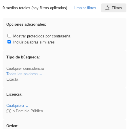
0
medios totales (hay filtros aplicados)
Limpiar filtros
Filtros
Resultados de: falsa
Opciones adicionales:
Mostrar protegidos por contraseña
Incluir palabras similares
Tipo de búsqueda:
Cualquier coincidencia
Todas las palabras
Exacta
Licencia:
Cualquiera
CC
o Dominio Público
Orden: