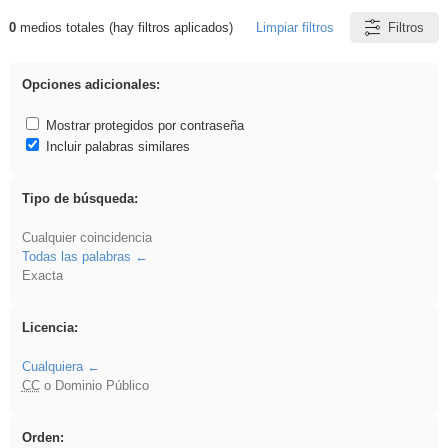
0
medios totales (hay filtros aplicados)
Limpiar filtros
Filtros
Resultados de: falsa
Opciones adicionales:
Mostrar protegidos por contraseña
Incluir palabras similares
Tipo de búsqueda:
Cualquier coincidencia
Todas las palabras
Exacta
Licencia:
Cualquiera
CC
o Dominio Público
Orden: