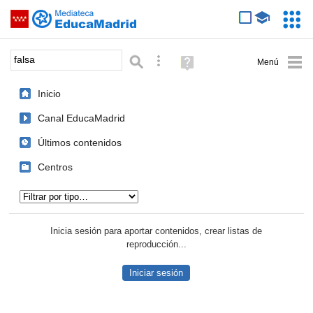
Mediateca de EducaMadrid
Saltar navegación
Servic
Educa
Palabra o frase:
Búsqueda avanzada
Ayuda
(en
ventana
Inicio
nueva)
Canal EducaMadrid
Últimos contenidos
Centros
Tipo de contenido:
Inicia sesión para aportar contenidos, crear listas de
reproducción...
Iniciar sesión