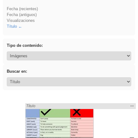
Fecha (recientes)
Fecha (antiguos)
Visualizaciones
Título
Tipo de contenido:
Buscar en:
Mos
…
Encontrado «falsa» en:
Título
la
ubic
de l
bús