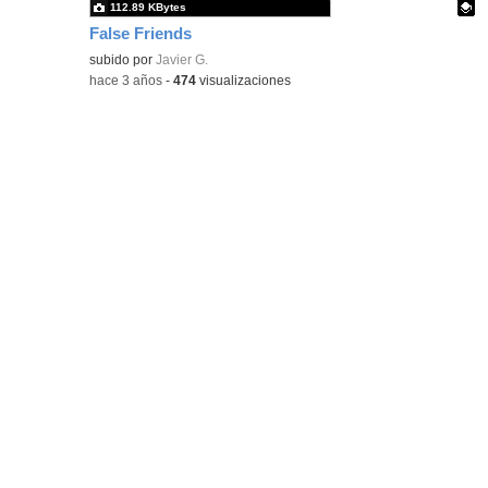
112.89 KBytes
False Friends
Contenido educativo.
subido por
Javier G.
-
hace 3 años
-
474
visualizaciones