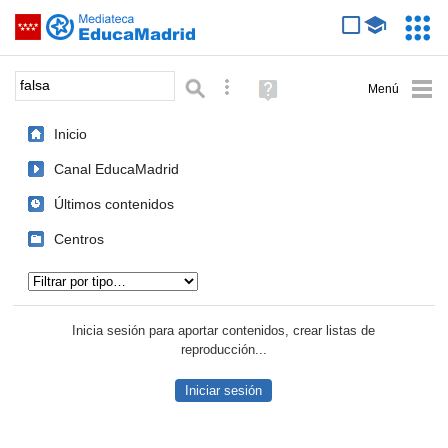
Mediateca de EducaMadrid
Saltar navegación
Servic
Educa
Palabra o frase:
Búsqueda avanzada
Ayuda
(en
ventana
Inicio
nueva)
Canal EducaMadrid
Últimos contenidos
Centros
Tipo de contenido:
Inicia sesión para aportar contenidos, crear listas de
reproducción...
Iniciar sesión