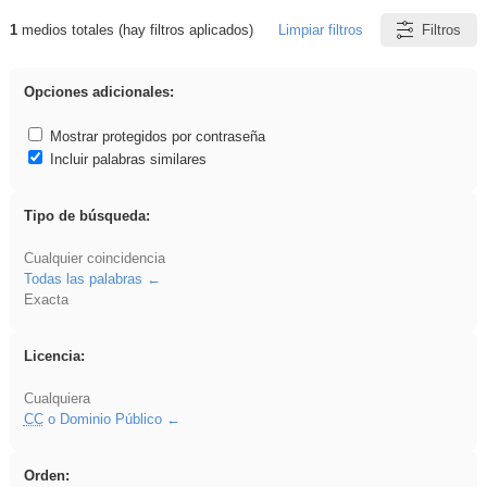
1
medios totales (hay filtros aplicados)
Limpiar filtros
Filtros
Resultados de: falsa
Opciones adicionales:
Mostrar protegidos por contraseña
Incluir palabras similares
Tipo de búsqueda:
Cualquier coincidencia
Todas las palabras
Exacta
Licencia:
Cualquiera
CC
o Dominio Público
Orden: