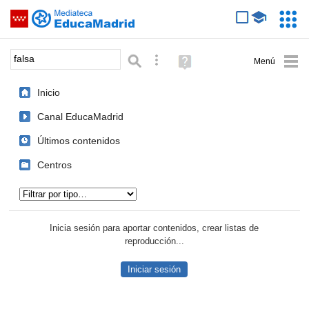
Mediateca de EducaMadrid
Saltar navegación
Servic
Educa
Palabra o frase:
Búsqueda avanzada
Ayuda
(en
ventana
Inicio
nueva)
Canal EducaMadrid
Últimos contenidos
Centros
Tipo de contenido:
Inicia sesión para aportar contenidos, crear listas de
reproducción...
Iniciar sesión