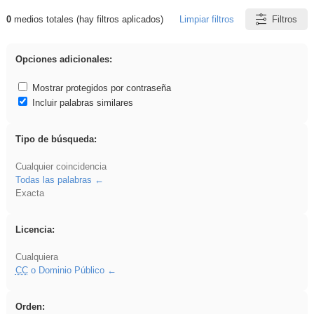
0
medios totales (hay filtros aplicados)
Limpiar filtros
Filtros
Resultados de: falsa
Opciones adicionales:
Mostrar protegidos por contraseña
Incluir palabras similares
Tipo de búsqueda:
Cualquier coincidencia
Todas las palabras
Exacta
Licencia:
Cualquiera
CC
o Dominio Público
Orden: