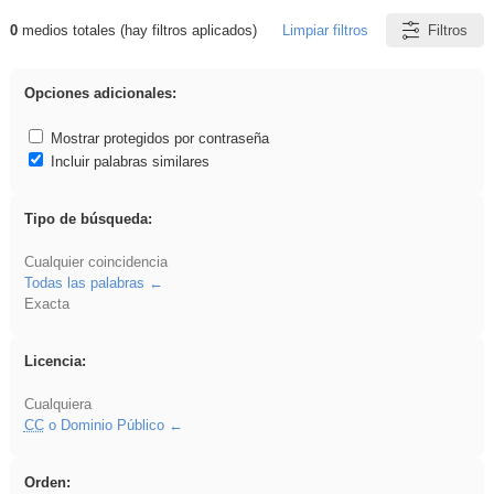
0
medios totales (hay filtros aplicados)
Limpiar filtros
Filtros
Resultados de: falsa
Opciones adicionales:
Mostrar protegidos por contraseña
Incluir palabras similares
Tipo de búsqueda:
Cualquier coincidencia
Todas las palabras
Exacta
Licencia:
Cualquiera
CC
o Dominio Público
Orden: