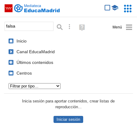
Mediateca de EducaMadrid
Saltar navegación
Servic
Educa
Palabra o frase:
Búsqueda avanzada
Ayuda
(en
ventana
Inicio
nueva)
Canal EducaMadrid
Últimos contenidos
Centros
Tipo de contenido:
Inicia sesión para aportar contenidos, crear listas de
reproducción...
Iniciar sesión