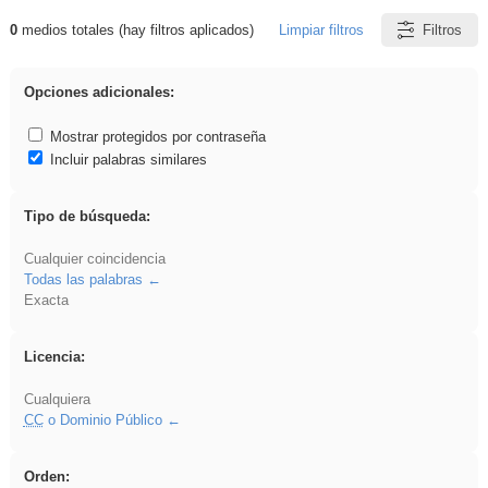
0
medios totales (hay filtros aplicados)
Limpiar filtros
Filtros
Resultados de: falsa
Opciones adicionales:
Mostrar protegidos por contraseña
Incluir palabras similares
Tipo de búsqueda:
Cualquier coincidencia
Todas las palabras
Exacta
Licencia:
Cualquiera
CC
o Dominio Público
Orden: