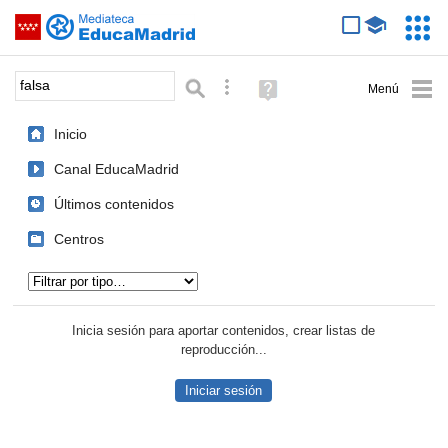
Mediateca de EducaMadrid
Saltar navegación
Servic
Educa
Palabra o frase:
Búsqueda avanzada
Ayuda
(en
ventana
Inicio
nueva)
Canal EducaMadrid
Últimos contenidos
Centros
Tipo de contenido:
Inicia sesión para aportar contenidos, crear listas de
reproducción...
Iniciar sesión