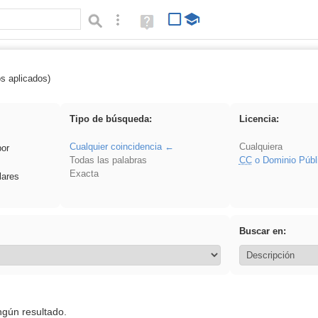
Búsqueda avanzada
Ayuda
(en
ventana
nueva)
os aplicados)
falsa
Tipo de búsqueda:
Licencia:
Cualquier coincidencia
Cualquiera
por
Todas las palabras
CC
o Dominio Públ
Exacta
lares
Buscar en:
ngún resultado.