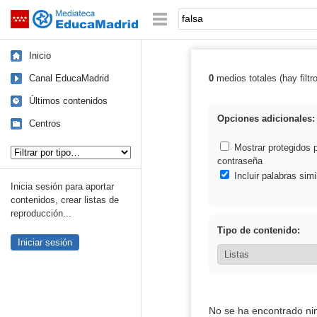
Mediateca de EducaMadrid
Saltar navegación
Palabra o frase:
Inicio
Canal EducaMadrid
0
medios totales (hay filtr
Resultados de: 
Últimos contenidos
Opciones adicionales:
Centros
Tipo de contenido:
Mostrar protegidos 
contraseña
Incluir palabras simi
Inicia sesión para aportar
contenidos, crear listas de
reproducción...
Tipo de contenido:
Iniciar sesión
No se ha encontrado ni