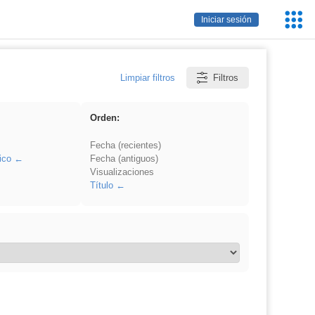
Servic
Iniciar sesión
Educa
Limpiar filtros
Filtros
Orden:
Fecha (recientes)
ico
Fecha (antiguos)
Visualizaciones
Título