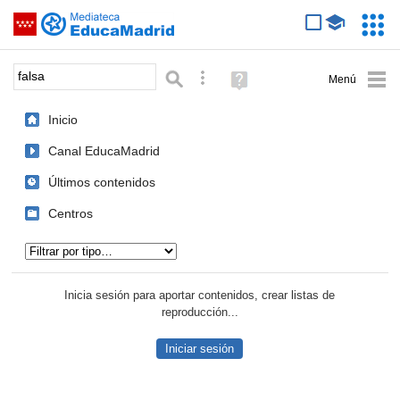
Mediateca de EducaMadrid
Saltar navegación
Servic
Educa
Palabra o frase:
Búsqueda avanzada
Ayuda
(en
ventana
Inicio
nueva)
Canal EducaMadrid
Últimos contenidos
Centros
Tipo de contenido:
Inicia sesión para aportar contenidos, crear listas de
reproducción...
Iniciar sesión