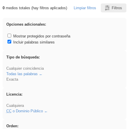
0
medios totales (hay filtros aplicados)
Limpiar filtros
Filtros
Resultados de: falsa
Opciones adicionales:
Mostrar protegidos por contraseña
Incluir palabras similares
Tipo de búsqueda:
Cualquier coincidencia
Todas las palabras
Exacta
Licencia:
Cualquiera
CC
o Dominio Público
Orden: