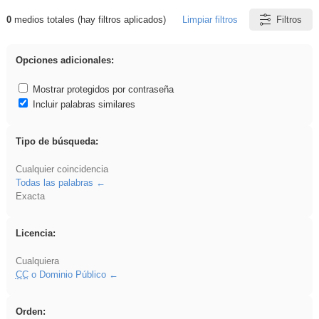
0
medios totales (hay filtros aplicados)
Limpiar filtros
Filtros
Resultados de: falsa
Opciones adicionales:
Mostrar protegidos por contraseña
Incluir palabras similares
Tipo de búsqueda:
Cualquier coincidencia
Todas las palabras
Exacta
Licencia:
Cualquiera
CC
o Dominio Público
Orden: