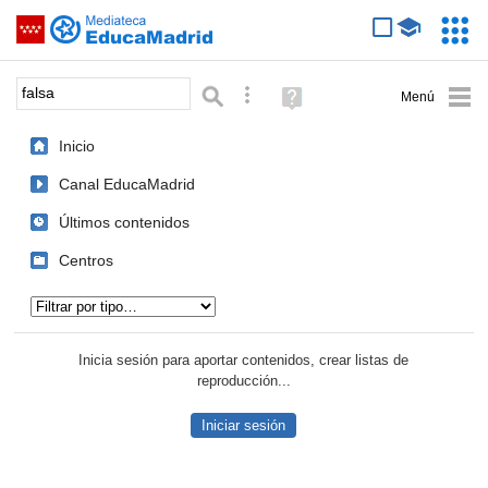
Mediateca de EducaMadrid
Saltar navegación
Servic
Educa
Palabra o frase:
Búsqueda avanzada
Ayuda
(en
ventana
Inicio
nueva)
Canal EducaMadrid
Últimos contenidos
Centros
Tipo de contenido:
Inicia sesión para aportar contenidos, crear listas de
reproducción...
Iniciar sesión