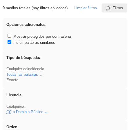
0
medios totales (hay filtros aplicados)
Limpiar filtros
Filtros
Resultados de: falsa
Opciones adicionales:
Mostrar protegidos por contraseña
Incluir palabras similares
Tipo de búsqueda:
Cualquier coincidencia
Todas las palabras
Exacta
Licencia:
Cualquiera
CC
o Dominio Público
Orden: