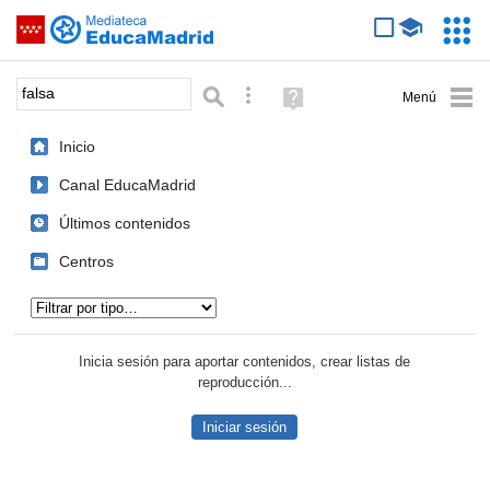
Mediateca de EducaMadrid
Saltar navegación
Servic
Educa
Palabra o frase:
Búsqueda avanzada
Ayuda
(en
ventana
Inicio
nueva)
Canal EducaMadrid
Últimos contenidos
Centros
Tipo de contenido:
Inicia sesión para aportar contenidos, crear listas de
reproducción...
Iniciar sesión