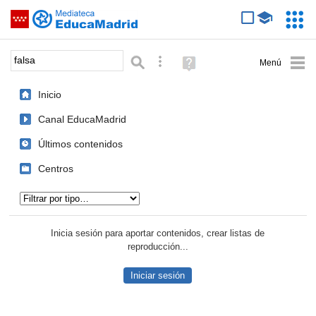
Mediateca de EducaMadrid
Saltar navegación
Servic
Educa
Palabra o frase:
Búsqueda avanzada
Ayuda
(en
ventana
Inicio
nueva)
Canal EducaMadrid
Últimos contenidos
Centros
Tipo de contenido:
Inicia sesión para aportar contenidos, crear listas de
reproducción...
Iniciar sesión