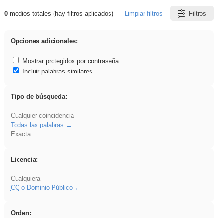
0
medios totales (hay filtros aplicados)
Limpiar filtros
Filtros
Resultados de: falsa
Opciones adicionales:
Mostrar protegidos por contraseña
Incluir palabras similares
Tipo de búsqueda:
Cualquier coincidencia
Todas las palabras
Exacta
Licencia:
Cualquiera
CC
o Dominio Público
Orden: