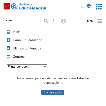
Mediateca de EducaMadrid
Saltar navegación
Servic
Educa
Palabra o frase:
Búsqueda avanzada
Ayuda
(en
ventana
Inicio
nueva)
Canal EducaMadrid
Últimos contenidos
Centros
Tipo de contenido:
Inicia sesión para aportar contenidos, crear listas de
reproducción...
Iniciar sesión