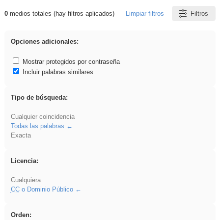
0
medios totales (hay filtros aplicados)
Limpiar filtros
Filtros
Resultados de: falsa
Opciones adicionales:
Mostrar protegidos por contraseña
Incluir palabras similares
Tipo de búsqueda:
Cualquier coincidencia
Todas las palabras
Exacta
Licencia:
Cualquiera
CC
o Dominio Público
Orden: