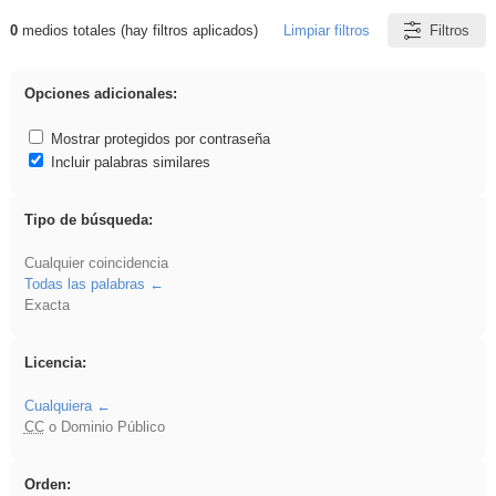
0
medios totales (hay filtros aplicados)
Limpiar filtros
Filtros
Resultados de: falsa
Opciones adicionales:
Mostrar protegidos por contraseña
Incluir palabras similares
Tipo de búsqueda:
Cualquier coincidencia
Todas las palabras
Exacta
Licencia:
Cualquiera
CC
o Dominio Público
Orden: