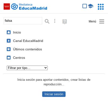
Mediateca de EducaMadrid
Saltar navegación
Servic
Educa
Palabra o frase:
Búsqueda avanzada
Ayuda
(en
ventana
Inicio
nueva)
Canal EducaMadrid
Últimos contenidos
Centros
Tipo de contenido:
Inicia sesión para aportar contenidos, crear listas de
reproducción...
Iniciar sesión