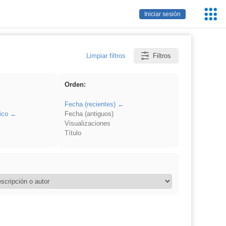
Servic
Iniciar sesión
Educa
Limpiar filtros
Filtros
Orden:
Fecha (recientes)
ico
Fecha (antiguos)
Visualizaciones
Título