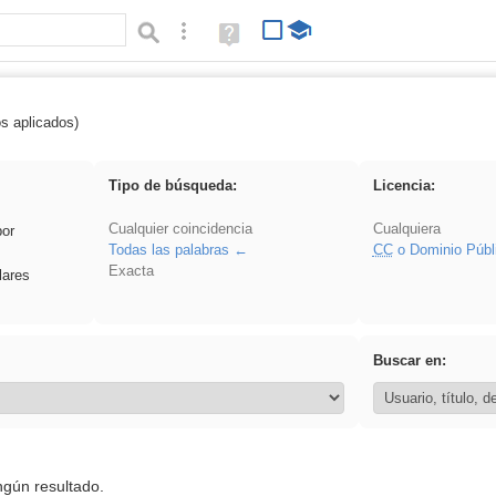
Búsqueda avanzada
Ayuda
(en
ventana
nueva)
os aplicados)
falsa
Tipo de búsqueda:
Licencia:
Cualquier coincidencia
Cualquiera
por
Todas las palabras
CC
o Dominio Públ
Exacta
lares
Buscar en:
ngún resultado.