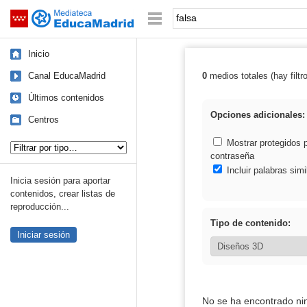
Mediateca de EducaMadrid
Saltar navegación
Palabra o frase:
Inicio
Canal EducaMadrid
0
medios totales (hay filtr
Resultados de: 
Últimos contenidos
Opciones adicionales:
Centros
Tipo de contenido:
Mostrar protegidos 
contraseña
Incluir palabras simi
Inicia sesión para aportar
contenidos, crear listas de
reproducción...
Tipo de contenido:
Iniciar sesión
No se ha encontrado ni