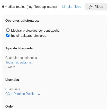
0
medios totales (hay filtros aplicados)
Limpiar filtros
Filtros
Resultados de: falsa
Opciones adicionales:
Mostrar protegidos por contraseña
Incluir palabras similares
Tipo de búsqueda:
Cualquier coincidencia
Todas las palabras
Exacta
Licencia:
Cualquiera
CC
o Dominio Público
Orden: