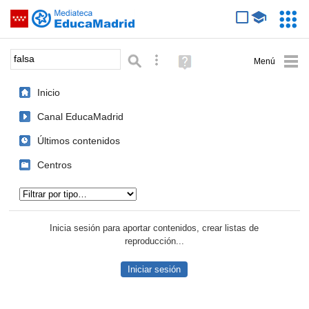
Mediateca de EducaMadrid
Saltar navegación
Servic
Educa
Palabra o frase:
Búsqueda avanzada
Ayuda
(en
ventana
Inicio
nueva)
Canal EducaMadrid
Últimos contenidos
Centros
Tipo de contenido:
Inicia sesión para aportar contenidos, crear listas de
reproducción...
Iniciar sesión