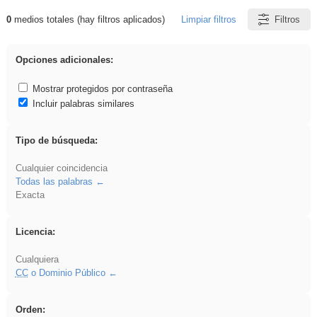
0
medios totales (hay filtros aplicados)
Limpiar filtros
Filtros
Resultados de: falsa
Opciones adicionales:
Mostrar protegidos por contraseña
Incluir palabras similares
Tipo de búsqueda:
Cualquier coincidencia
Todas las palabras
Exacta
Licencia:
Cualquiera
CC
o Dominio Público
Orden: