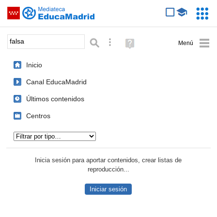
Mediateca de EducaMadrid
Saltar navegación
Servic
Educa
Palabra o frase:
Búsqueda avanzada
Ayuda
(en
ventana
Inicio
nueva)
Canal EducaMadrid
Últimos contenidos
Centros
Tipo de contenido:
Inicia sesión para aportar contenidos, crear listas de
reproducción...
Iniciar sesión