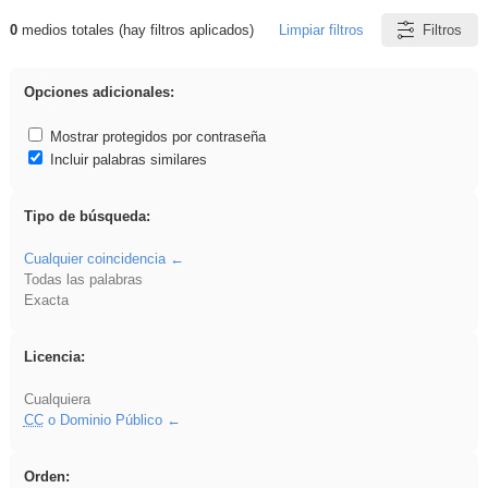
0
medios totales (hay filtros aplicados)
Limpiar filtros
Filtros
Resultados de: falsa
Opciones adicionales:
Mostrar protegidos por contraseña
Incluir palabras similares
Tipo de búsqueda:
Cualquier coincidencia
Todas las palabras
Exacta
Licencia:
Cualquiera
CC
o Dominio Público
Orden: