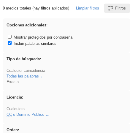
0
medios totales (hay filtros aplicados)
Limpiar filtros
Filtros
Resultados de: falsa
Opciones adicionales:
Mostrar protegidos por contraseña
Incluir palabras similares
Tipo de búsqueda:
Cualquier coincidencia
Todas las palabras
Exacta
Licencia:
Cualquiera
CC
o Dominio Público
Orden: