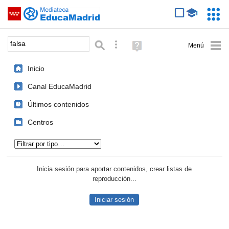
Mediateca de EducaMadrid
Saltar navegación
Servic
Educa
Palabra o frase:
Búsqueda avanzada
Ayuda
(en
ventana
Inicio
nueva)
Canal EducaMadrid
Últimos contenidos
Centros
Tipo de contenido:
Inicia sesión para aportar contenidos, crear listas de
reproducción...
Iniciar sesión