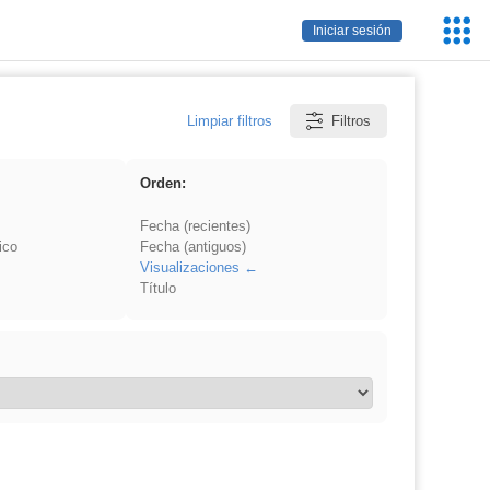
Servic
Iniciar sesión
Educa
Limpiar filtros
Filtros
Orden:
Fecha (recientes)
ico
Fecha (antiguos)
Visualizaciones
Título