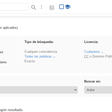
Búsqueda avanzada
Ayuda
(en
ventana
nueva)
os aplicados)
falsa
Tipo de búsqueda:
Licencia:
Cualquier coincidencia
Cualquiera
por
Todas las palabras
CC
o Dominio Públ
Exacta
lares
Buscar en:
ngún resultado.