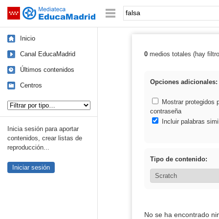
Mediateca de EducaMadrid
Saltar navegación
Palabra o frase:
Inicio
Canal EducaMadrid
0
medios totales (hay filtr
Resultados de: 
Últimos contenidos
Opciones adicionales:
Centros
Tipo de contenido:
Mostrar protegidos 
contraseña
Incluir palabras simi
Inicia sesión para aportar
contenidos, crear listas de
reproducción...
Tipo de contenido:
Iniciar sesión
No se ha encontrado ni