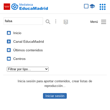
Mediateca de EducaMadrid
Saltar navegación
Servic
Educa
Palabra o frase:
Búsqueda avanzada
Ayuda
(en
ventana
Inicio
nueva)
Canal EducaMadrid
Últimos contenidos
Centros
Tipo de contenido:
Inicia sesión para aportar contenidos, crear listas de
reproducción...
Iniciar sesión