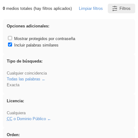
0
medios totales (hay filtros aplicados)
Limpiar filtros
Filtros
Resultados de: falsa
Opciones adicionales:
Mostrar protegidos por contraseña
Incluir palabras similares
Tipo de búsqueda:
Cualquier coincidencia
Todas las palabras
Exacta
Licencia:
Cualquiera
CC
o Dominio Público
Orden: