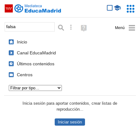
Mediateca de EducaMadrid
Saltar navegación
Servic
Educa
Palabra o frase:
Búsqueda avanzada
Ayuda
(en
ventana
Inicio
nueva)
Canal EducaMadrid
Últimos contenidos
Centros
Tipo de contenido:
Inicia sesión para aportar contenidos, crear listas de
reproducción...
Iniciar sesión