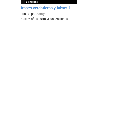
2 páginas
frases verdaderas y falsas 1
subido por
Saray H.
-
hace 6 años
-
948
visualizaciones