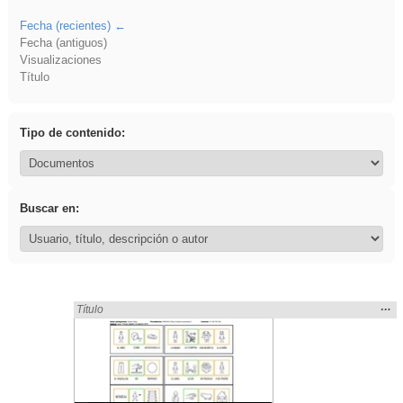
Fecha (recientes)
Fecha (antiguos)
Visualizaciones
Título
Tipo de contenido:
Buscar en:
Mos
…
Encontrado «falsa» en:
Título
la
ubic
de l
bús