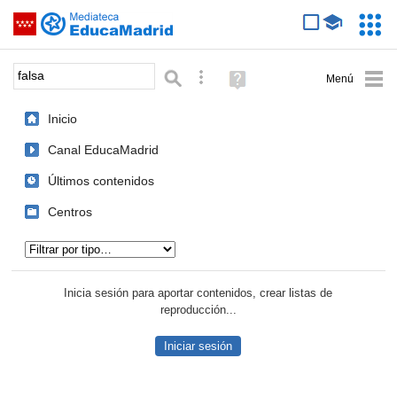
Mediateca de EducaMadrid
Saltar navegación
Servic
Educa
Palabra o frase:
Búsqueda avanzada
Ayuda
(en
ventana
Inicio
nueva)
Canal EducaMadrid
Últimos contenidos
Centros
Tipo de contenido:
Inicia sesión para aportar contenidos, crear listas de
reproducción...
Iniciar sesión