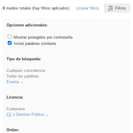
0
medios totales (hay filtros aplicados)
Limpiar filtros
Filtros
Resultados de: falsa
Opciones adicionales:
Mostrar protegidos por contraseña
Incluir palabras similares
Tipo de búsqueda:
Cualquier coincidencia
Todas las palabras
Exacta
Licencia:
Cualquiera
CC
o Dominio Público
Orden: