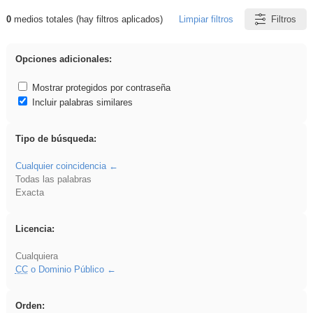
0
medios totales (hay filtros aplicados)
Limpiar filtros
Filtros
Resultados de: falsa
Opciones adicionales:
Mostrar protegidos por contraseña
Incluir palabras similares
Tipo de búsqueda:
Cualquier coincidencia
Todas las palabras
Exacta
Licencia:
Cualquiera
CC
o Dominio Público
Orden: