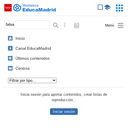
Mediateca de EducaMadrid
Saltar navegación
Servic
Educa
Palabra o frase:
Búsqueda avanzada
Ayuda
(en
ventana
Inicio
nueva)
Canal EducaMadrid
Últimos contenidos
Centros
Tipo de contenido:
Inicia sesión para aportar contenidos, crear listas de
reproducción...
Iniciar sesión