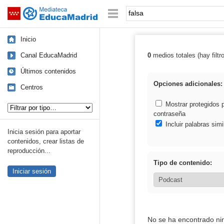
Mediateca de EducaMadrid
Saltar navegación
Palabra o frase:
Inicio
Canal EducaMadrid
0
medios totales (hay filtr
Resultados de: 
Últimos contenidos
Opciones adicionales:
Centros
Tipo de contenido:
Mostrar protegidos 
contraseña
Incluir palabras simi
Inicia sesión para aportar
contenidos, crear listas de
reproducción...
Tipo de contenido:
Iniciar sesión
No se ha encontrado ni