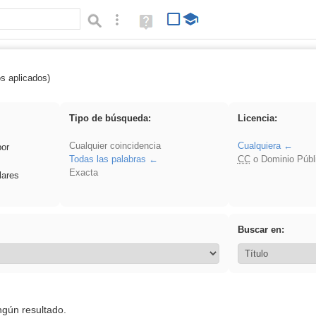
Búsqueda avanzada
Ayuda
(en
ventana
nueva)
os aplicados)
falsa
Tipo de búsqueda:
Licencia:
Cualquier coincidencia
Cualquiera
por
Todas las palabras
CC
o Dominio Públ
Exacta
lares
Buscar en:
ngún resultado.