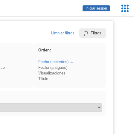
Servic
Iniciar sesión
Educa
Limpiar filtros
Filtros
Orden:
Fecha (recientes)
ico
Fecha (antiguos)
Visualizaciones
Título