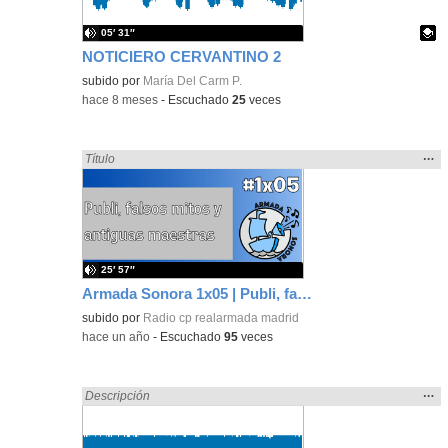
05′ 31″
NOTICIERO CERVANTINO 2
Contenido educativo.
subido por
María Del Carm P.
-
hace 8 meses
-
Escuchado
25
veces
Mos
…
Encontrado «falsa» en:
Título
la
ubic
de l
bús
25′ 57″
Armada Sonora 1x05 | Publi, falsos mitos y antiguas maestras
subido por
Radio cp realarmada madrid
-
hace un año
-
Escuchado
95
veces
Mos
…
Encontrado «falsa» en:
Descripción
la
ubic
de l