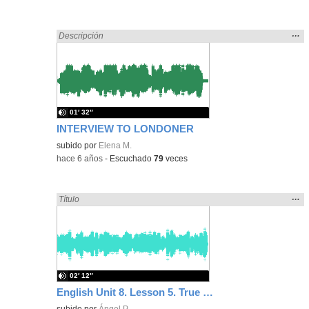
Mos
…
Encontrado «falsa» en:
Descripción
la
ubic
de l
bús
01′ 32″
INTERVIEW TO LONDONER
subido por
Elena M.
-
hace 6 años
-
Escuchado
79
veces
Mos
…
Encontrado «falsa» en:
Título
la
ubic
de l
bús
02′ 12″
English Unit 8. Lesson 5. True or False.
subido por
Ángel P.