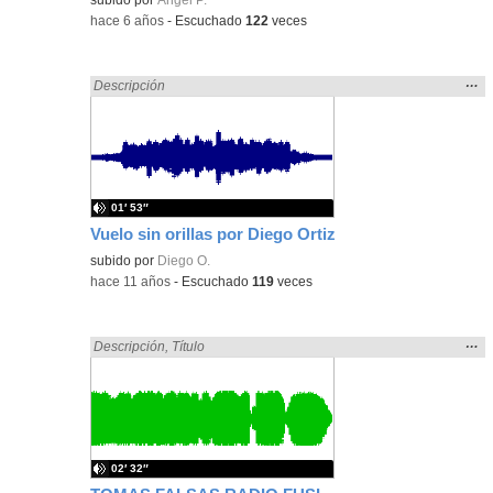
-
hace 6 años
-
Escuchado
122
veces
Mos
…
Encontrado «falsa» en:
Descripción
la
ubic
de l
bús
01′ 53″
Vuelo sin orillas por Diego Ortiz
subido por
Diego O.
-
hace 11 años
-
Escuchado
119
veces
Mos
…
Encontrado «falsa» en:
Descripción
,
Título
la
ubic
de l
bús
02′ 32″