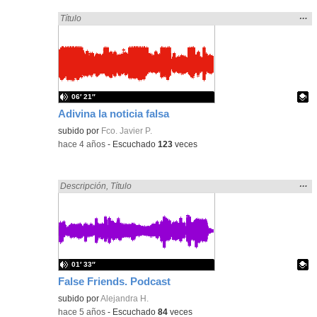
Mos
…
Encontrado «falsa» en:
Título
la
ubic
de l
bús
06′ 21″
Adivina la noticia falsa
Contenido educativo.
subido por
Fco. Javier P.
-
hace 4 años
-
Escuchado
123
veces
Mos
…
Encontrado «falsa» en:
Descripción
,
Título
la
ubic
de l
bús
01′ 33″
False Friends. Podcast
Contenido educativo.
subido por
Alejandra H.
-
hace 5 años
-
Escuchado
84
veces