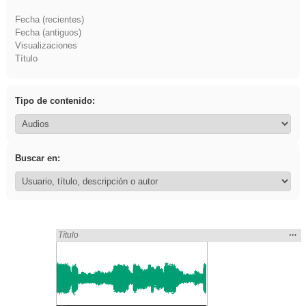
Fecha (recientes)
Fecha (antiguos)
Visualizaciones
Título
Tipo de contenido:
Buscar en:
Mos
…
Encontrado «falsa» en:
Título
la
ubic
de l
bús