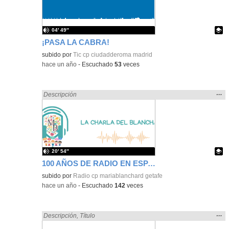
bús
04′ 49″
¡PASA LA CABRA!
Contenido educativo.
subido por
Tic cp ciudadderoma madrid
-
hace un año
-
Escuchado
53
veces
Mos
…
Encontrado «falsa» en:
Descripción
la
ubic
de l
bús
20′ 54″
100 AÑOS DE RADIO EN ESPAÑA - PROGRAMA ESPECIAL
Contenido educativo.
subido por
Radio cp mariablanchard getafe
-
hace un año
-
Escuchado
142
veces
Mos
…
Encontrado «falsa» en:
Descripción
,
Título
la