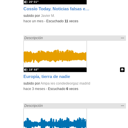
20′ 01″
Cossío Today. Noticias falsas en Educación Primaria
subido por
Javier M.
-
hace un mes
-
Escuchado
11
veces
Mos
…
Encontrado «falsa» en:
Descripción
la
ubic
de l
bús
18′ 44″
Europía, tierra de nadie
Contenido educativo.
subido por
Ampa ies condedeorgaz madrid
-
hace 3 meses
-
Escuchado
6
veces
Mos
…
Encontrado «falsa» en:
Descripción
la
ubic
de l
bús