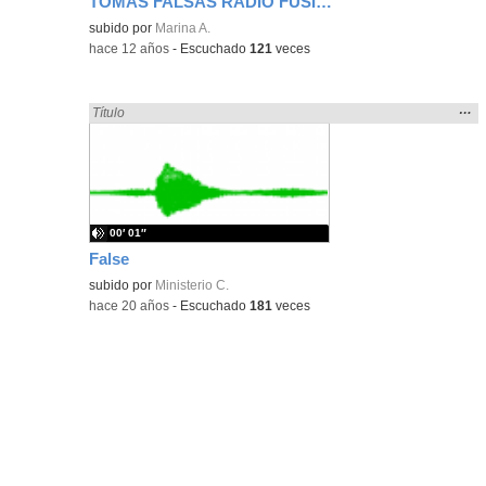
TOMAS FALSAS RADIO FUSIÓN VALLECAS I
subido por
Marina A.
-
hace 12 años
-
Escuchado
121
veces
Mos
…
Encontrado «falsa» en:
Título
la
ubic
de l
bús
00′ 01″
False
subido por
Ministerio C.
-
hace 20 años
-
Escuchado
181
veces