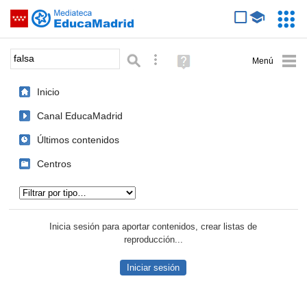
Mediateca de EducaMadrid
Saltar navegación
Servic
Educa
Palabra o frase:
Búsqueda avanzada
Ayuda
(en
ventana
Inicio
nueva)
Canal EducaMadrid
Últimos contenidos
Centros
Tipo de contenido:
Inicia sesión para aportar contenidos, crear listas de
reproducción...
Iniciar sesión