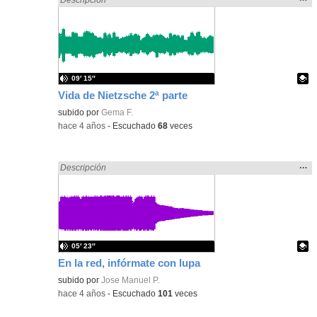
la
ubic
de l
bús
09′ 15″
Vida de Nietzsche 2ª parte
Contenido educativo.
subido por
Gema F.
-
hace 4 años
-
Escuchado
68
veces
Mos
…
Encontrado «falsa» en:
Descripción
la
ubic
de l
bús
05′ 23″
En la red, infórmate con lupa
Contenido educativo.
subido por
Jose Manuel P.
-
hace 4 años
-
Escuchado
101
veces