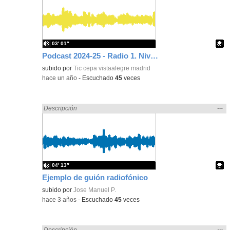
ubic
de l
bús
03′ 01″
Podcast 2024-25 - Radio 1. Nivel 2 de Secundaria. Falsos mitos alimenticios-gluten
Contenido educativo.
subido por
Tic cepa vistaalegre madrid
-
hace un año
-
Escuchado
45
veces
Mos
…
Encontrado «falsa» en:
Descripción
la
ubic
de l
bús
04′ 13″
Ejemplo de guión radiofónico
Contenido educativo.
subido por
Jose Manuel P.
-
hace 3 años
-
Escuchado
45
veces
Mos
…
Encontrado «falsa» en:
Descripción