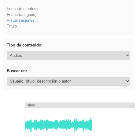
Fecha (recientes)
Fecha (antiguos)
Visualizaciones
Título
Tipo de contenido:
Buscar en:
Mos
…
Encontrado «falsa» en:
Título
la
ubic
de l
bús