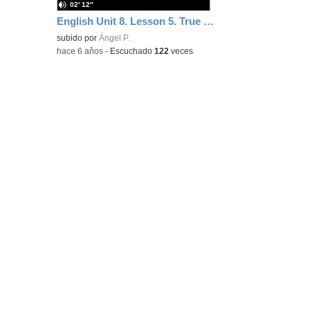
02′ 12″
English Unit 8. Lesson 5. True or False.
subido por
Ángel P.
-
hace 6 años
-
Escuchado
122
veces