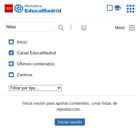
Mediateca de EducaMadrid
Saltar navegación
Servic
Educa
Palabra o frase:
Búsqueda avanzada
Ayuda
(en
ventana
Inicio
nueva)
Canal EducaMadrid
Últimos contenidos
Centros
Tipo de contenido:
Inicia sesión para aportar contenidos, crear listas de
reproducción...
Iniciar sesión