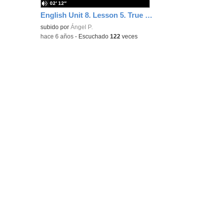
02′ 12″
English Unit 8. Lesson 5. True or False.
subido por
Ángel P.
-
hace 6 años
-
Escuchado
122
veces