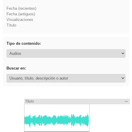
Fecha (recientes)
Fecha (antiguos)
Visualizaciones
Título
Tipo de contenido:
Buscar en:
Mos
…
Encontrado «falsa» en:
Título
la
ubic
de l
bús