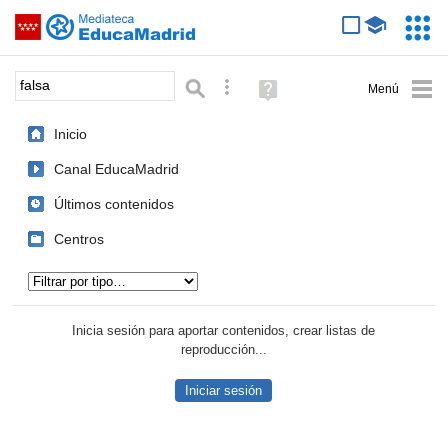
Mediateca de EducaMadrid
Saltar navegación
Servic
Educa
Palabra o frase:
Búsqueda avanzada
Ayuda
(en
ventana
Inicio
nueva)
Canal EducaMadrid
Últimos contenidos
Centros
Tipo de contenido:
Inicia sesión para aportar contenidos, crear listas de
reproducción...
Iniciar sesión