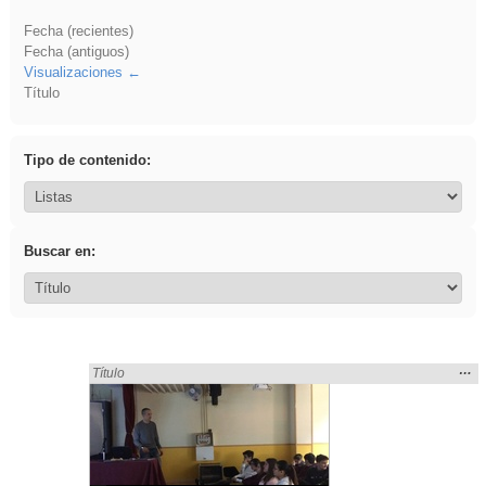
Fecha (recientes)
Fecha (antiguos)
Visualizaciones
Título
Tipo de contenido:
Buscar en:
Mos
…
Encontrado «falsa» en:
Título
la
ubic
de l
bús