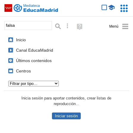
Mediateca de EducaMadrid
Saltar navegación
Servic
Educa
Palabra o frase:
Búsqueda avanzada
Ayuda
(en
ventana
Inicio
nueva)
Canal EducaMadrid
Últimos contenidos
Centros
Tipo de contenido:
Inicia sesión para aportar contenidos, crear listas de
reproducción...
Iniciar sesión