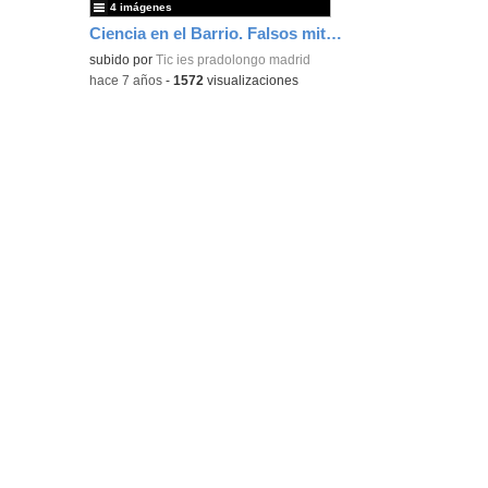
4 imágenes
Ciencia en el Barrio. Falsos mitos de la alimentación
subido por
Tic ies pradolongo madrid
-
hace 7 años
-
1572
visualizaciones