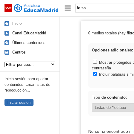
Mediateca de EducaMadrid
Saltar navegación
Palabra o frase:
Inicio
Canal EducaMadrid
0
medios totales (hay filtr
Resultados de: 
Últimos contenidos
Opciones adicionales:
Centros
Tipo de contenido:
Mostrar protegidos 
contraseña
Incluir palabras simi
Inicia sesión para aportar
contenidos, crear listas de
reproducción...
Tipo de contenido:
Iniciar sesión
No se ha encontrado ni