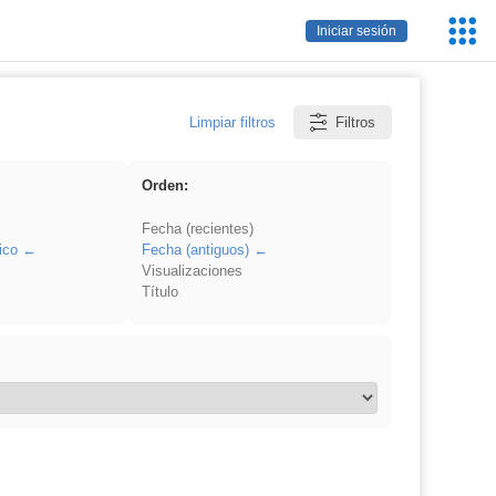
Servic
Iniciar sesión
Educa
Limpiar filtros
Filtros
Orden:
Fecha (recientes)
ico
Fecha (antiguos)
Visualizaciones
Título